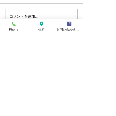
夏季休診のお知らせ
年末年始休診の
コメントを追加…
Phone
住所
お問い合わせフォーム
埼玉県さいたま市浦和区上木崎2-3-2
上木崎メディカルビル1F 102
アクセス
お問い合わせ