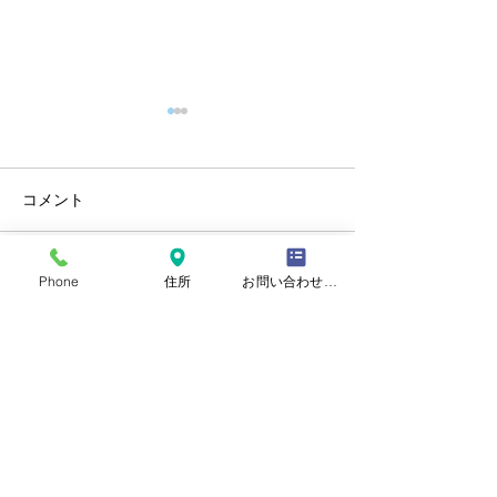
コメント
夏季休診のお知らせ
年末年始休診の
Phone
住所
お問い合わせフォーム
コメントを追加…
埼玉県さいたま市浦和区上木崎2-3-2
上木崎メディカルビル1F 102