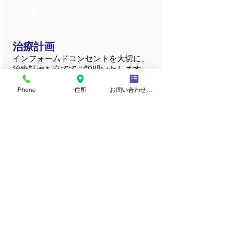
04
治療計画
インフォームドコンセントを大切に、
治療計画を立ててご説明いたします。
その場で治療を行うか、次回以降に行
Phone
住所
お問い合わせフォーム
うかは状況で判断いたします。
埼玉県さいたま市浦和区上木崎2-3-2
上木崎メディカルビル1F 102
アクセス
お問い合わせ